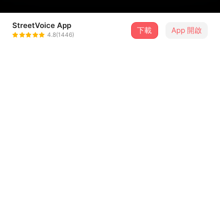
StreetVoice App
下載
App 開啟
松籟樂創
4.8(1446)
＋ 追蹤
@slsl2nd
介紹
作詞 Lyricist｜樓映辰 YingChen Lou
作曲 Composer｜趙怡盈 YiYing Chao
編曲 Arranger｜趙怡盈 YiYing Chao、施翔中
ShiangChung
混音 Mixing Engineer｜施翔中 ShiangChung Shih
...查看更多
母帶後期製作 Mastering Engineer｜陳翰 Chen Han
錄音空間 Recording studio｜你我音樂設計 U&I Studio
歌詞
製作人 Executive Producer｜陳翰 Chen Han