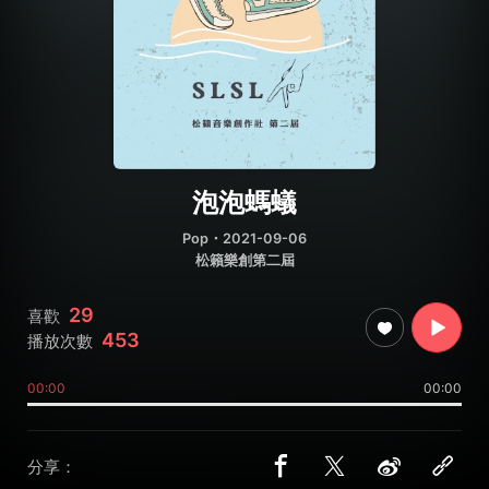
泡泡螞蟻
Pop
・2021-09-06
松籟樂創第二屆
29
喜歡
453
播放次數
00:00
00:00
分享：