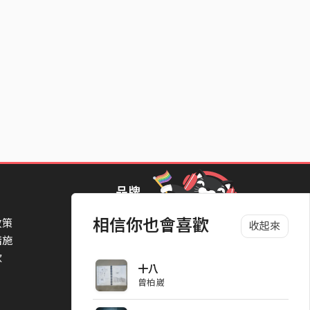
品牌
相信你也會喜歡
政策
StreetVoice Awards 街聲音樂獎
收起來
措施
TheNextBigThing 大團誕生
款
Blow 吹音樂
十八
Packer 派歌
曾柏崴
SimpleLife 簡單生活節
ParkPark Carnival