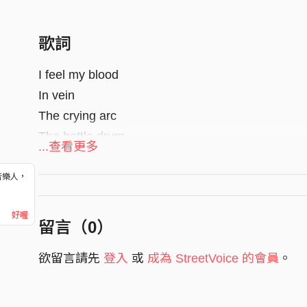
歌詞
I feel my blood
In vein
The crying arc
The battle drum
...查看更多
I know you're there
音樂人，
In dark
！
Bleed
好喔
留言（
0
）
Through your glow
欲留言請先
登入
或
成為 StreetVoice 的會員
。
And now you’re howling
Beheaded
My body