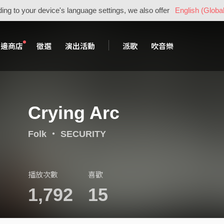
ing to your device's language settings, we also offer
English (Global
周邊商店
徵選
演出活動
派歌
吹音樂
Crying Arc
Folk
・
SECURITY
播放次數
喜歡
1,792
15