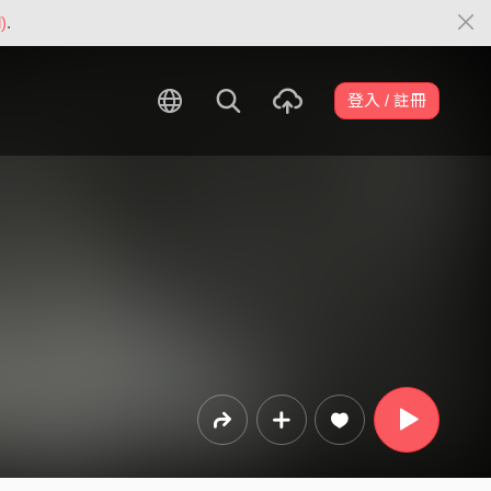
)
.
登入 / 註冊