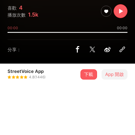
4
喜歡
1.5k
播放次數
00:00
00:00
分享：
StreetVoice App
下載
App 開啟
丁天牧
4.8(1446)
＋ 追蹤
@skymu
歌詞
[老師說]