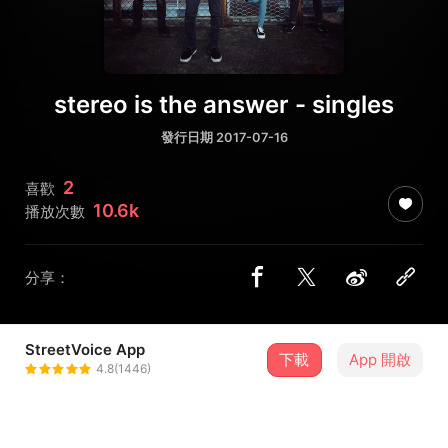
stereo is the answer - singles
發行日期 2017-07-16
2
喜歡
10.6k
播放次數
分享：
StreetVoice App
下載
App 開啟
stereo is the answer
4.8(1446)
＋ 追蹤
@sitabandhk