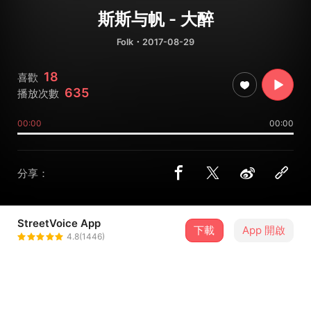
斯斯与帆 - 大醉
Folk
・2017-08-29
18
喜歡
635
播放次數
00:00
00:00
分享：
StreetVoice App
下載
App 開啟
斯斯與帆
4.8(1446)
＋ 追蹤
@sisiyufan