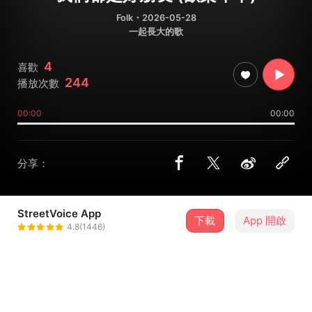
Folk
・2026-05-28
一起長大的歌
4
喜歡
244
播放次數
00:00
00:00
分享：
StreetVoice App
下載
App 開啟
塘芽Tonya / 芽芽老師
4.8(1446)
＋ 追蹤
@singtonya