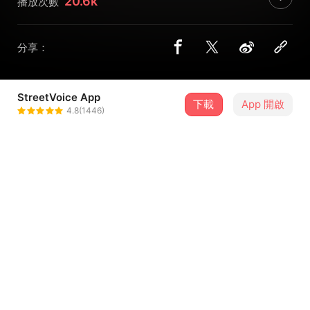
20.6k
播放次數
分享：
StreetVoice App
下載
App 開啟
回春丹
4.8(1446)
＋ 追蹤
@simon6
介紹
回春丹第一阶段宇宙故事完结篇《兴奋到死的东西》
有一个连爱人都不肯待见和排斥的怪胎，终于明白了一件
事。即便乐色车多脏多臭，城市的发展也离不开它的功劳，