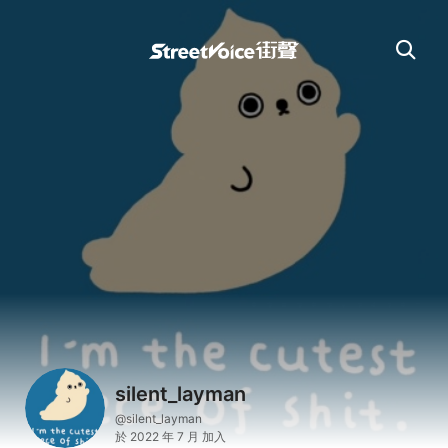
silent_layman
@silent_layman
於 2022 年 7 月 加入