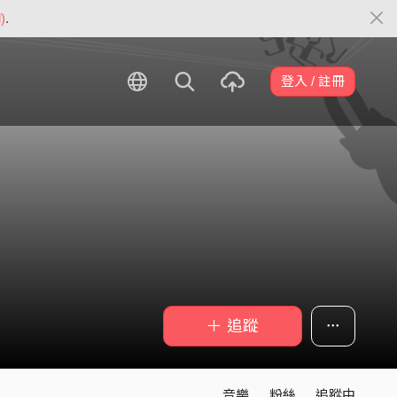
)
.
登入 / 註冊
＋ 追蹤
音樂
粉絲
追蹤中