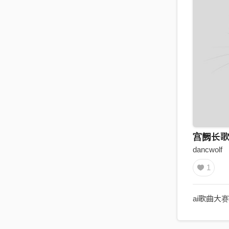
宫阙长
dancwolf
1
ai歌曲大