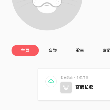
主頁
音樂
歌單
喜
發布歌曲・4 個月前
宫阙长歌