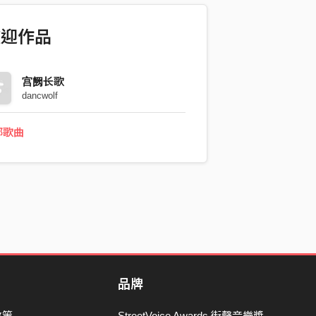
歡迎作品
宫阙长歌
dancwolf
部歌曲
品牌
政策
StreetVoice Awards 街聲音樂獎