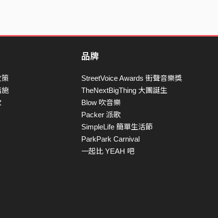
品牌
政策
StreetVoice Awards 街聲音樂獎
措施
TheNextBigThing 大團誕生
款
Blow 吹音樂
Packer 派歌
SimpleLife 簡單生活節
ParkPark Carnival
一起比 YEAH 吧