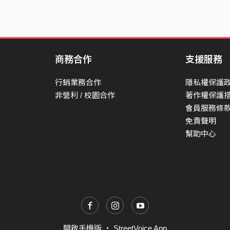
商務合作
支援服務
行銷業務合作
隱私權保護
非營利 / 校園合作
著作權保護
會員服務條
免責聲明
幫助中心
開啟手機版
・
StreetVoice App