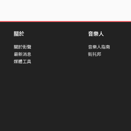
關於
音樂人
關於街聲
音樂人指南
最新消息
街托邦
媒體工具