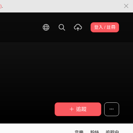
)
.
登入 / 註冊
＋ 追蹤
音樂
粉絲
追蹤中