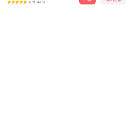
嬉班子樂團 SIBONGIE
4.8(1446)
＋ 追蹤
@sibongie
介紹
詞：順聰
曲：江鳥
歌詞
膽頭上在的是山 力頭上飽的是我
這个時代無佮意 目睭就愛擘予大
胸坎上闊的是海 去予人看無是我
雖罔冷風來剾洗 咱就催盡磅共喝