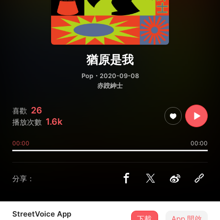
猶原是我
Pop
・2020-09-08
赤跤紳士
26
喜歡
1.6k
播放次數
00:00
00:00
分享：
StreetVoice App
下載
App 開啟