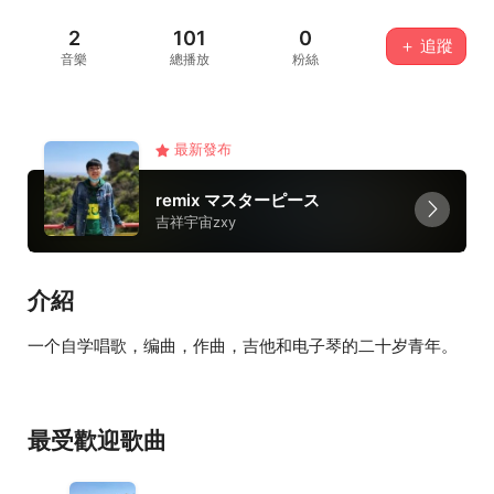
2
101
0
＋ 追蹤
音樂
總播放
粉絲
最新發布
remix マスターピース
吉祥宇宙zxy
介紹
一个自学唱歌，编曲，作曲，吉他和电子琴的二十岁青年。
最受歡迎歌曲