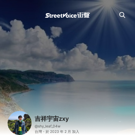
吉祥宇宙zxy
@shy_leaf_04w
台灣・於 2023 年 2 月 加入