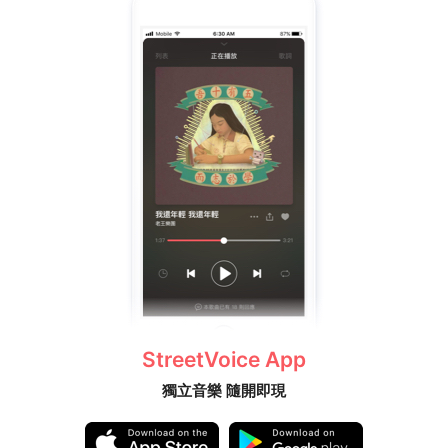
StreetVoice App
獨立音樂 隨開即現