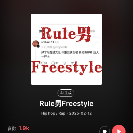
AI 生成
Rule男Freestyle
Hip hop / Rap
・2025-02-12
1.9k
喜歡