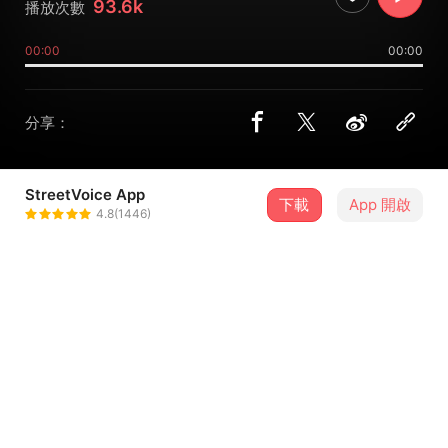
93.6k
播放次數
00:00
00:00
分享：
StreetVoice App
下載
App 開啟
楊舒雅
4.8(1446)
＋ 追蹤
@shuya_
8 月
女王頭《恬tiām》EP Release Party guest.裝咖人、楊舒雅
9
20:00．臺北市・野地方 Wild Lab