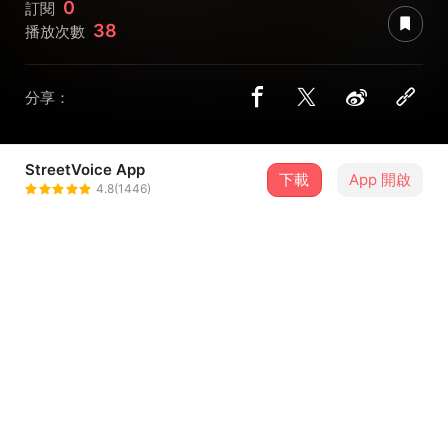
0
訂閱
38
播放次數
分享：
StreetVoice App
下載
App 開啟
Shoelace鞋帶
4.8(1446)
＋ 追蹤
@shoelace
曲目
排序
歌曲名稱
繼續廢demo
1
海雅谷慕地下頭目(((張震嶽)))