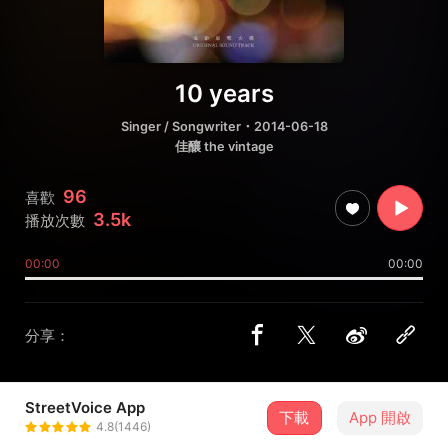
10 years
Singer / Songwriter
・2014-06-18
佳釀 the vintage
96
喜歡
3.5k
播放次數
00:00
00:00
分享：
StreetVoice App
下載
App 開啟
sh.
4.8(1446)
＋ 追蹤
@shirenhomusic