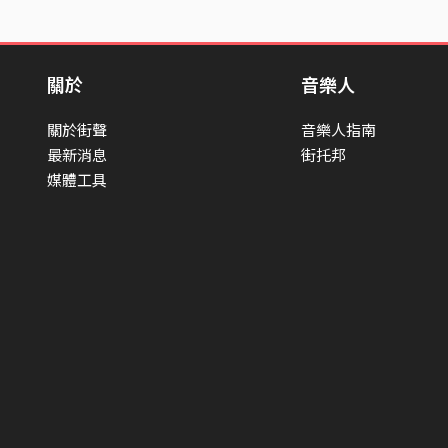
關於
音樂人
關於街聲
音樂人指南
最新消息
街托邦
媒體工具