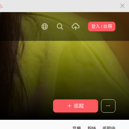
)
.
登入 / 註冊
＋ 追蹤
音樂
粉絲
追蹤中