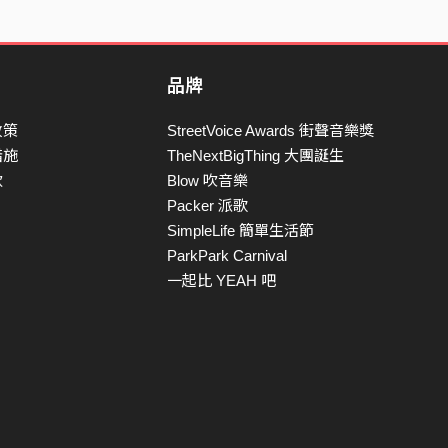
品牌
政策
StreetVoice Awards 街聲音樂獎
措施
TheNextBigThing 大團誕生
款
Blow 吹音樂
Packer 派歌
SimpleLife 簡單生活節
ParkPark Carnival
一起比 YEAH 吧