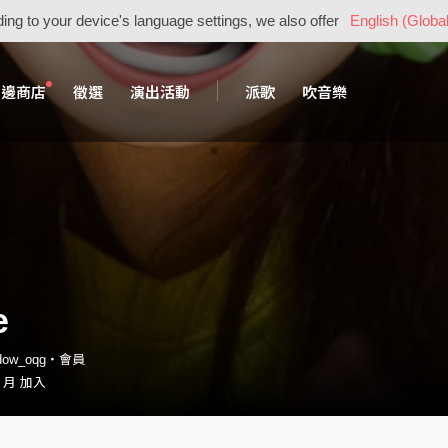
ing to your device's language settings, we also offer
English (Global
周邊商店
徵選
演出活動
派歌
吹音樂
e
adow_oqg・會員
1 月 加入