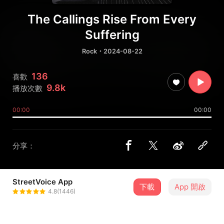
The Callings Rise From Every
Suffering
Rock
・2024-08-22
136
喜歡
9.8k
播放次數
00:00
00:00
分享：
StreetVoice App
體熊專科。Major in Body Bear
下載
App 開啟
4.8(1446)
＋ 追蹤
@shinken