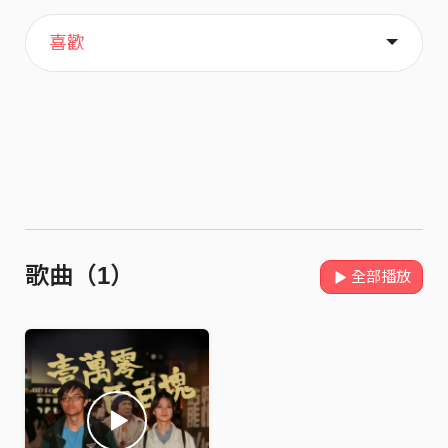
主頁
關於
喜歡
歌曲（1）
全部播放