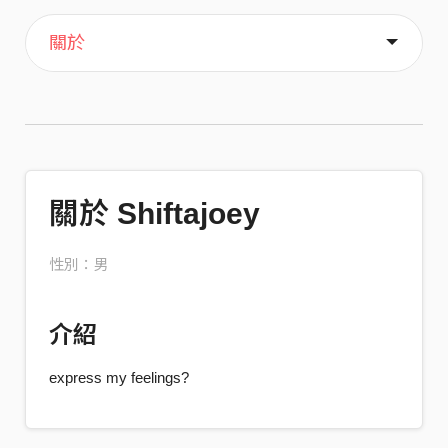
主頁
音樂
喜歡
關於
關於 Shiftajoey
性別：男
介紹
express my feelings?