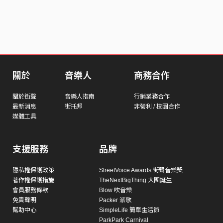
關於
音樂人
商務合作
關於街聲
音樂人指南
行銷業務合作
最新消息
街托邦
非營利 / 校園合作
媒體工具
支援服務
品牌
隱私權保護政策
StreetVoice Awards 街聲音樂獎
著作權保護措施
TheNextBigThing 大團誕生
會員服務條款
Blow 吹音樂
免責聲明
Packer 派歌
幫助中心
SimpleLife 簡單生活節
ParkPark Carnival