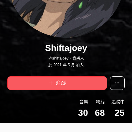
Shiftajoey
@shiftajoey・音樂人
於 2021 年 5 月 加入
＋ 追蹤
音樂
粉絲
追蹤中
30
68
25