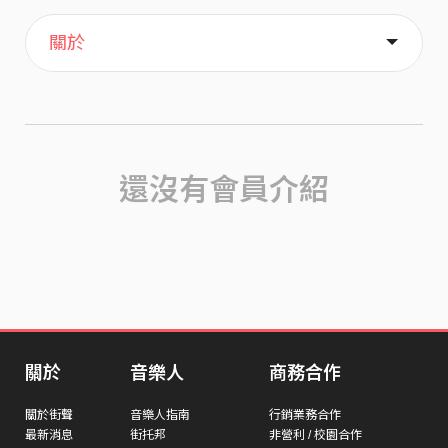
主頁
歌單
喜歡
關於
還沒有會員介紹
關於
音樂人
商務合作
關於街聲
音樂人指南
行銷業務合作
最新消息
街托邦
非營利 / 校園合作