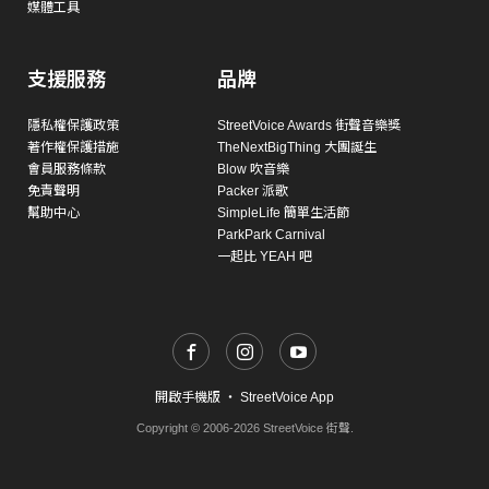
媒體工具
支援服務
品牌
隱私權保護政策
StreetVoice Awards 街聲音樂獎
著作權保護措施
TheNextBigThing 大團誕生
會員服務條款
Blow 吹音樂
免責聲明
Packer 派歌
幫助中心
SimpleLife 簡單生活節
ParkPark Carnival
一起比 YEAH 吧
開啟手機版
・
StreetVoice App
Copyright © 2006-2026 StreetVoice 街聲.