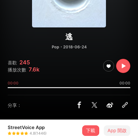
逃
Pop
・2018-06-24
245
喜歡
7.6k
播放次數
00:00
00:00
分享：
StreetVoice App
下載
App 開啟
林士軒Shane
4.8(1446)
＋ 追蹤