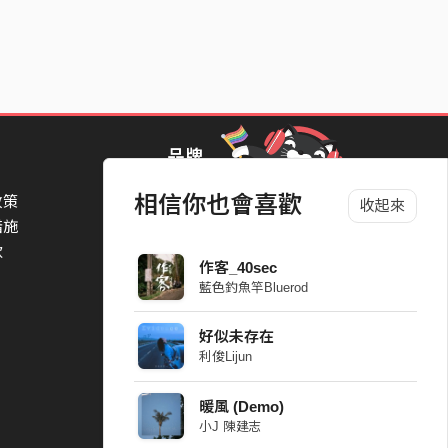
品牌
相信你也會喜歡
政策
StreetVoice Awards 街聲音樂獎
收起來
措施
TheNextBigThing 大團誕生
款
Blow 吹音樂
作客_40sec
Packer 派歌
藍色釣魚竿Bluerod
SimpleLife 簡單生活節
ParkPark Carnival
好似未存在
一起比 YEAH 吧
利俊Lijun
暖風 (Demo)
小J 陳建志