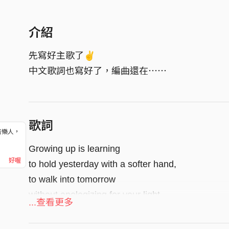
介紹
先寫好主歌了✌️
中文歌詞也寫好了，編曲還在⋯⋯
歌詞
音樂人，
！
Growing up is learning
好喔
to hold yesterday with a softer hand,
to walk into tomorrow
without apologizing for your light.
...查看更多
We do not outgrow our homes,
we simply learn to become one.