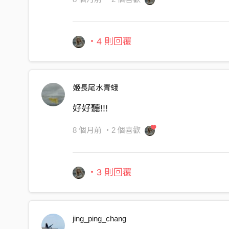
・4 則回覆
姬長尾水青蛾
好好聽!!!
8 個月前
・2 個喜歡
・3 則回覆
jing_ping_chang