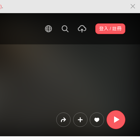
)
.
登入 / 註冊