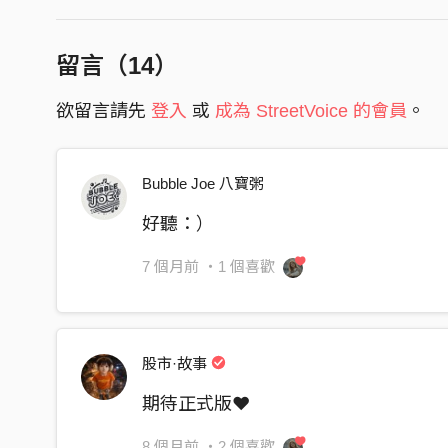
Same one moon, different hemispheres
留言（
14
）
turn light-years into longing
with this present breath
欲留言請先
登入
或
成為 StreetVoice 的會員
。
softly keep our hearts at peace
turn light-years into longing
Bubble Joe 八寶粥
with this present breath
好聽：）
softly keep our hearts at peace
may you be well
7 個月前
・1 個喜歡
may you be well
股市·故事
期待正式版❤️
8 個月前
・2 個喜歡