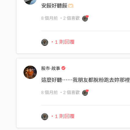
安餒好聽餒🫶🏻
8 個月前
・2 個喜歡
・1 則回覆
股市·故事
這麼好聽⋯⋯我朋友都脫粉跑去妳那裡了
8 個月前
・2 個喜歡
・1 則回覆