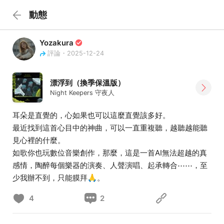
動態
Yozakura
評論・2025-12-24
漂浮到（換季保溫版）
Night Keepers 守夜人
耳朵是直覺的，心如果也可以這麼直覺該多好。
最近找到這首心目中的神曲，可以一直重複聽，越聽越能聽
見心裡的什麼。
如歌你也玩數位音樂創作，那麼，這是一首AI無法超越的真
感情，陶醉每個樂器的演奏、人聲演唱、起承轉合⋯⋯，至
少我辦不到，只能膜拜🙏。
4
2