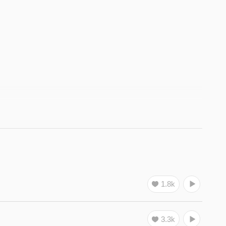
1.8k
3.3k