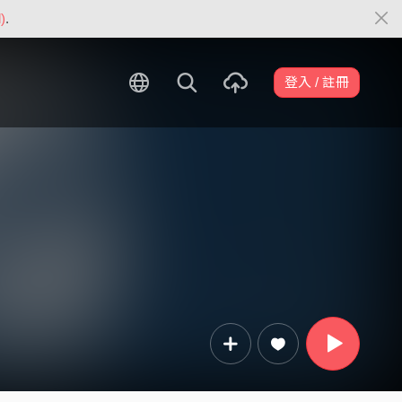
)
.
登入 / 註冊