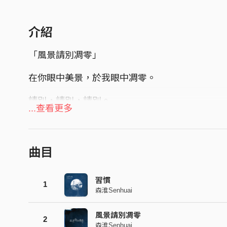
介紹
「風景請別凋零」
在你眼中美景，於我眼中凋零。
請別，請別，請別。
...查看更多
摔落在沈甸甸的土裡，靜候出芽。
鬆開繾綣捆束的嫩葉，交還給世界、
曲目
交還給風景、交還給你。
習慣
1
森淮Senhuai
風景請別凋零
2
森淮Senhuai