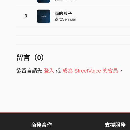
雨的孩子
3
森淮Senhuai
留言（
0
）
欲留言請先
登入
或
成為 StreetVoice 的會員
。
商務合作
支援服務