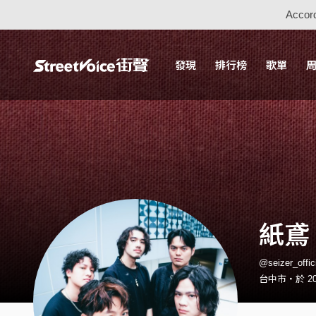
Accord
發現
排行榜
歌單
紙鳶 
@seizer_off
台中市・於 20