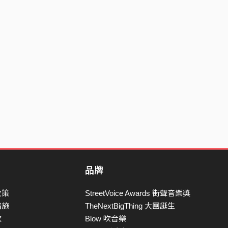
品牌
政策
StreetVoice Awards 街聲音樂獎
措施
TheNextBigThing 大團誕生
款
Blow 吹音樂