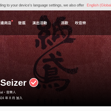
ing to your device's language settings, we also offer
English (Global
周邊商店
徵選
演出活動
派歌
吹音樂
Seizer
icial・音樂人
24 年 8 月 加入