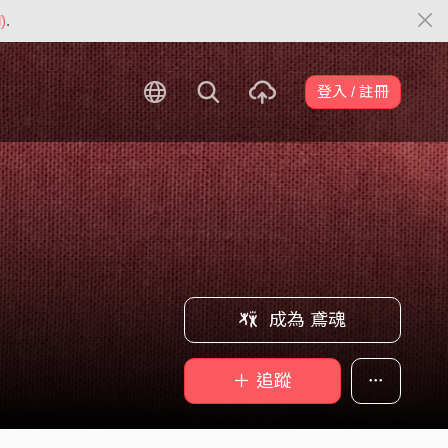
)
.
登入 / 註冊
成為 鳶魂
＋ 追蹤