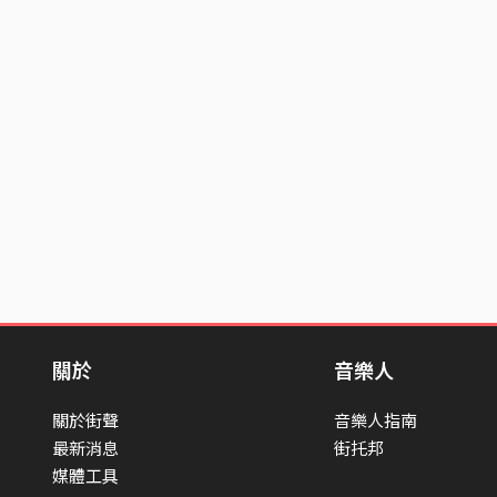
關於
音樂人
關於街聲
音樂人指南
最新消息
街托邦
媒體工具