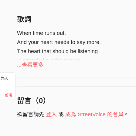
歌詞
When time runs out,
And your heart needs to say more.
The heart that should be listening
Is stranded out the shores.
...查看更多
I reach for the pen,
音樂人，
Write down what I should’ve said
！
Remind myself to never make these mistakes.
好喔
留言（
0
）
[pre-chorus]
欲留言請先
登入
或
成為 StreetVoice 的會員
。
I count the sheeps,
But a flashback makes me lose control.
I slowly feel, the memories