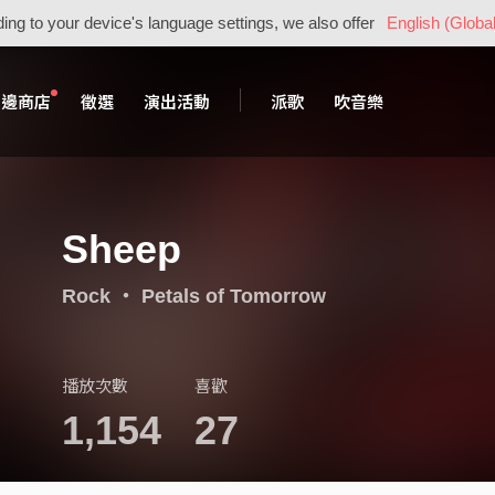
ing to your device's language settings, we also offer
English (Global
周邊商店
徵選
演出活動
派歌
吹音樂
Sheep
Rock
・
Petals of Tomorrow
播放次數
喜歡
1,154
27