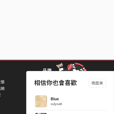
品牌
相信你也會喜歡
政策
StreetVoice Awards 街聲音樂獎
收起來
措施
TheNextBigThing 大團誕生
款
Blow 吹音樂
Blue
Packer 派歌
sulysalt
SimpleLife 簡單生活節
ParkPark Carnival