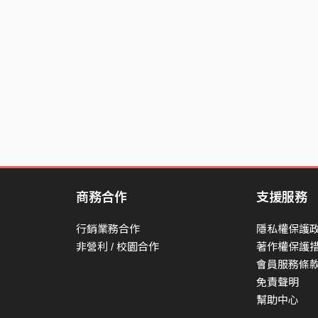
Tearing a hole.
The moon comes down
Through my mind's open window
Releasing birds with velvet eyes
They sing with broken wings.
I reach for the end,
Count the words that I could've said,
And sew them all together into blankets
商務合作
支援服務
I try so hard to fall asleep
行銷業務合作
隱私權保護
I lay and watch the sun rising
非營利 / 校園合作
著作權保護
I still feel you in my dreams
會員服務條
I'll never reach tomorrow...
免責聲明
幫助中心
Fade away