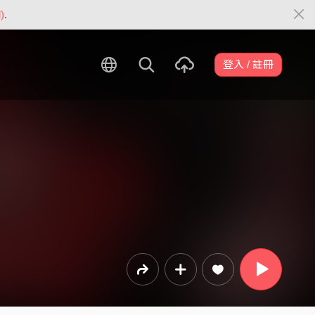
)
.
登入 / 註冊