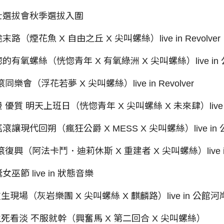
士選拔會秋季選拔入圍
錢途末路（煙花魚 X 自由之丘 X 尖叫螺絲）live in Revolver
29恍惚的有氧螺絲（恍惚青年 X 有氧綠洲 X 尖叫螺絲）live i
 搖滾同樂會（浮花若夢 X 尖叫螺絲）live in Revolver
1浪漫 優質 明天上班日（恍惚青年 X 尖叫螺絲 X 未來肆）live in 
10用搖滾讓現代回朔（瘋狂公爵 X MESS X 尖叫螺絲）live i
3 搖滾復興（阿法卡鬥．迪莉休斯 X 重建者 X 尖叫螺絲）live in 
聖誕女巫節 live in 狀態音樂
03 重生現場（灰岩樂團 X 尖叫螺絲 X 麒麟路）live in 公館
/21 生死看淡 不服就幹（興奮馬 X 第二回合 X 尖叫螺絲）