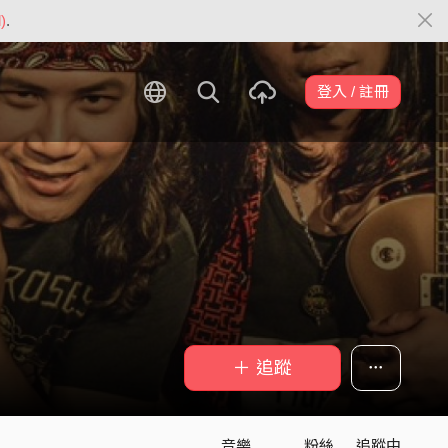
)
.
登入 / 註冊
＋ 追蹤
音樂
粉絲
追蹤中