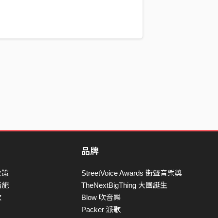
品牌
政策
StreetVoice Awards 街聲音樂獎
措施
TheNextBigThing 大團誕生
款
Blow 吹音樂
Packer 派歌