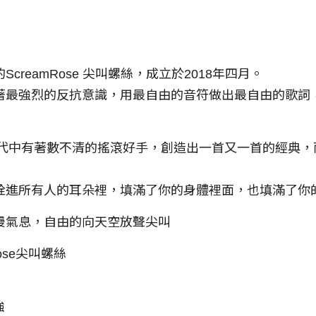
creamRose 尖叫螺絲，成立於2018年四月。
著最強烈的反抗意識，用最自由的音符做出最自由的歌詞
0年代中有著數不清的搖滾好手，創造出一首又一首的經典
栓進所有人的耳朵裡，填滿了你的身體裡面，也填滿了你
漫氣息，自由的向天空放聲尖叫
ose尖叫螺絲
強