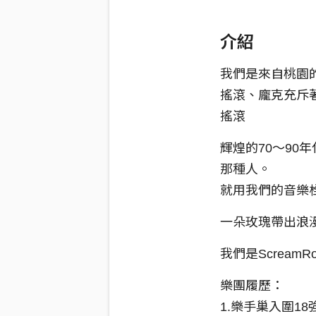
介紹
我們是來自桃園的S
搖滾、龐克充斥
搖滾
輝煌的70～9
那種人。
就用我們的音樂
一朵玫瑰帶出浪
我們是ScreamR
樂團履歷：
1.樂手巢入圍18