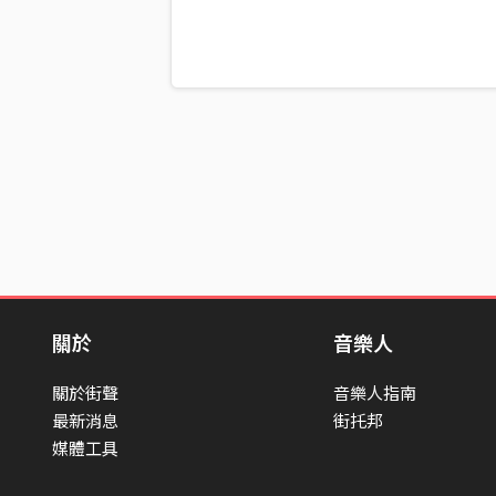
關於
音樂人
關於街聲
音樂人指南
最新消息
街托邦
媒體工具