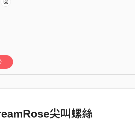
於
reamRose尖叫螺絲