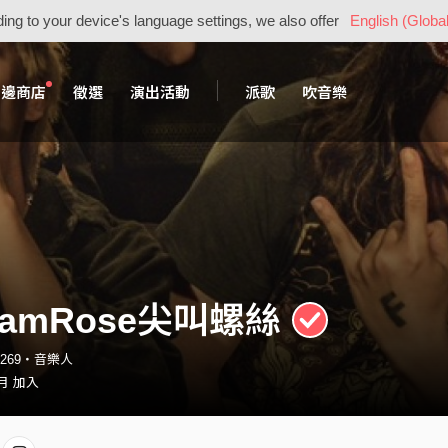
ing to your device's language settings, we also offer
English (Global
周邊商店
徵選
演出活動
派歌
吹音樂
eamRose尖叫螺絲
se269・音樂人
 月 加入