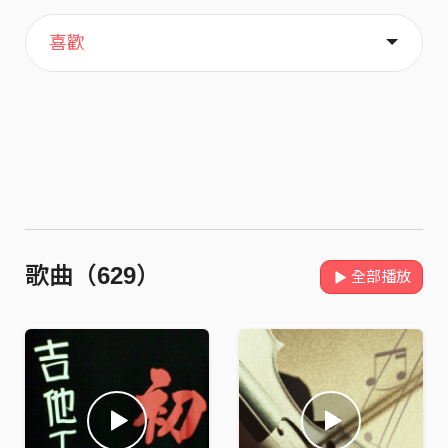
主頁
音樂
關於
喜歡
歌曲（629）
全部播放