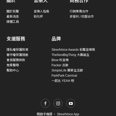
關於
音樂人
商務合作
關於街聲
音樂人指南
行銷業務合作
最新消息
街托邦
非營利 / 校園合作
媒體工具
支援服務
品牌
隱私權保護政策
StreetVoice Awards 街聲音樂獎
著作權保護措施
TheNextBigThing 大團誕生
會員服務條款
Blow 吹音樂
免責聲明
Packer 派歌
幫助中心
SimpleLife 簡單生活節
ParkPark Carnival
一起比 YEAH 吧
開啟手機版
・
StreetVoice App