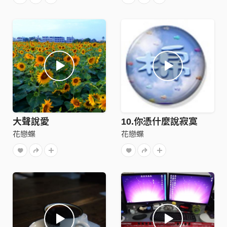
大聲說愛
10.你憑什麼說寂寞
花戀蝶
花戀蝶