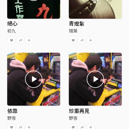
絕心
青燈紮
初九
殘葉
依靠
珍重再見
野雪
野雪