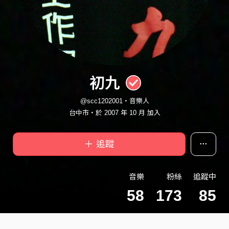
初九
@scc1202001・音樂人
台中市・於 2007 年 10 月 加入
＋ 追蹤
音樂
粉絲
追蹤中
58
173
85