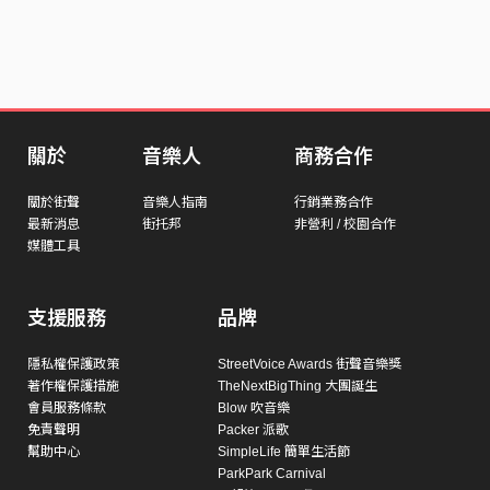
關於
音樂人
商務合作
關於街聲
音樂人指南
行銷業務合作
最新消息
街托邦
非營利 / 校園合作
媒體工具
支援服務
品牌
隱私權保護政策
StreetVoice Awards 街聲音樂獎
著作權保護措施
TheNextBigThing 大團誕生
會員服務條款
Blow 吹音樂
免責聲明
Packer 派歌
幫助中心
SimpleLife 簡單生活節
ParkPark Carnival