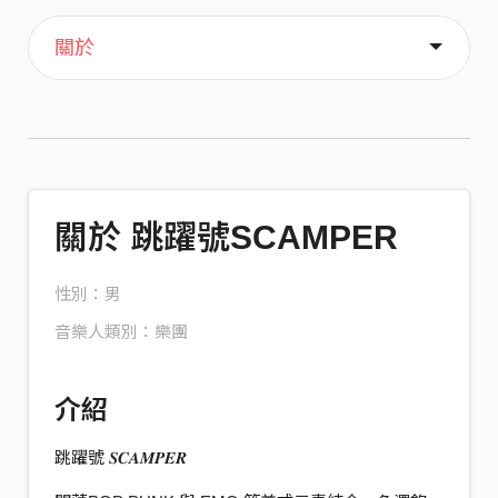
主頁
音樂
喜歡
關於
關於 跳躍號SCAMPER
性別：男
音樂人類別：樂團
介紹
跳躍號 𝑺𝑪𝑨𝑴𝑷𝑬𝑹