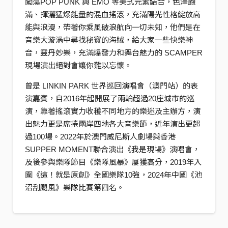
闖蕩POP PUNK 與 EMO 等美式元素結合，色澤飽
滿、揮灑猛爆能量的混血搖滾，充滿陽光性格綻放高
能與浪漫，帶著你乘風破浪航向一切未知，他們是在
音樂大漩渦中尋找秘寶的海賊，給大家一些快樂神
音，靈丹妙樂，充滿爆發力和舞台魅力的 SCAMPER
現場演出絕對會讓你難以忘懷。
曾是 LINKIN PARK 世界巡回演唱會（澳門站）的表
演嘉賓，自2016年起開展了兩輪超過20座城市的巡
演，靠著搖滾實力收穫不同地方的樂迷及主辦方，演
出魅力更是席捲兩岸四地各大音樂節，近年演出更超
過100場。2022年於澳門威尼斯人劇場與香港
SUPPER MOMENT聯合演出《我是現場》演唱會，
及後參與樂隊節目《樂隊風暴》屢獲高分，2019年入
圍《這！就是原創》全國樂隊10強，2024年中國《池
沼刮颶風》樂隊比賽第四名。