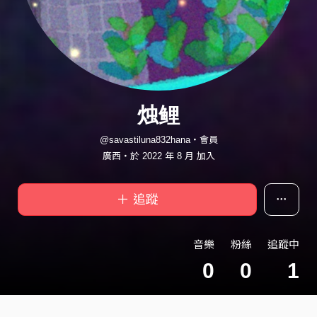
烛鲤
@savastiluna832hana・會員
廣西・於 2022 年 8 月 加入
＋ 追蹤
音樂
粉絲
追蹤中
0
0
1