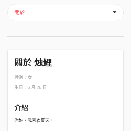
主頁
歌單
喜歡
關於
關於 烛鲤
性別：女
生日：6 月 26 日
介紹
你好，我喜欢夏天。