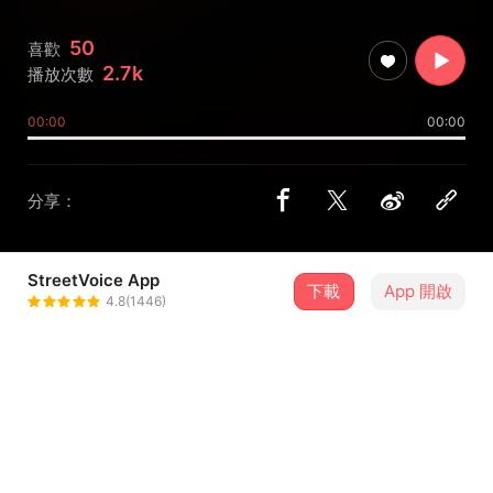
50
喜歡
2.7k
播放次數
00:00
00:00
分享：
StreetVoice App
下載
App 開啟
Sauljaljui 戴曉君
4.8(1446)
＋ 追蹤
@sauljaljui_tw
介紹