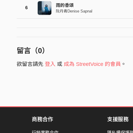
雨的香頌
6
阮丹青Denise Sapnal
留言（
0
）
欲留言請先
登入
或
成為 StreetVoice 的會員
。
商務合作
支援服務
行銷業務合作
隱私權保護