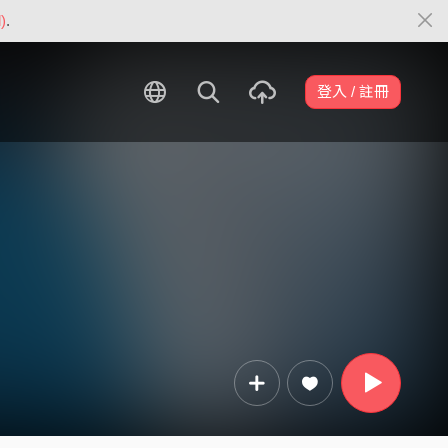
)
.
登入 / 註冊