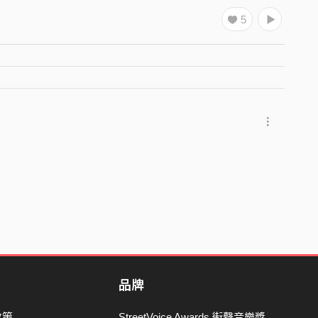
5
品牌
政策
StreetVoice Awards 街聲音樂獎