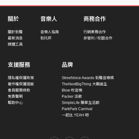
關於
音樂人
商務合作
關於街聲
音樂人指南
行銷業務合作
最新消息
街托邦
非營利 / 校園合作
媒體工具
支援服務
品牌
隱私權保護政策
StreetVoice Awards 街聲音樂獎
著作權保護措施
TheNextBigThing 大團誕生
會員服務條款
Blow 吹音樂
免責聲明
Packer 派歌
幫助中心
SimpleLife 簡單生活節
ParkPark Carnival
一起比 YEAH 吧