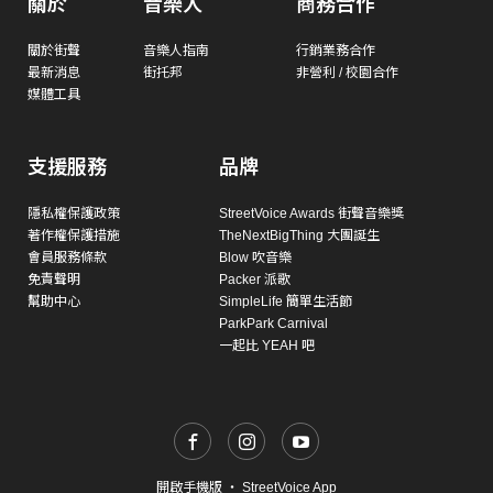
關於
音樂人
商務合作
關於街聲
音樂人指南
行銷業務合作
最新消息
街托邦
非營利 / 校園合作
媒體工具
支援服務
品牌
隱私權保護政策
StreetVoice Awards 街聲音樂獎
著作權保護措施
TheNextBigThing 大團誕生
會員服務條款
Blow 吹音樂
免責聲明
Packer 派歌
幫助中心
SimpleLife 簡單生活節
ParkPark Carnival
一起比 YEAH 吧
開啟手機版
・
StreetVoice App