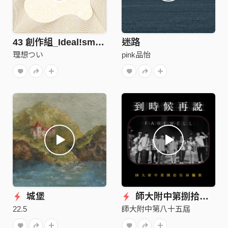
43 創作組_Ideal!sm_Stay Till the Lights Go Out
迷路
理想つい
pink品怡
城堡
師大附中第捌拾伍屆驪歌《到時候再説 Farewell》
22.5
師大附中第八十五屆