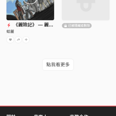
《麗險記》 — 麗山高中第23屆畢業歌
已被隱藏或刪除
蛤麗
點我看更多