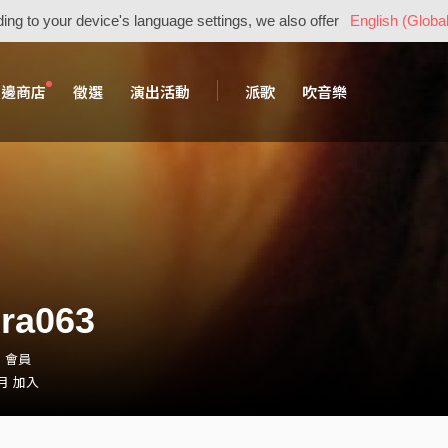
ing to your device's language settings, we also offer
English (Global
周邊商店
徵選
演出活動
派歌
吹音樂
ra063
3・會員
 月 加入