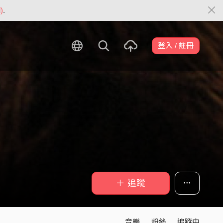
)
.
登入 / 註冊
＋ 追蹤
音樂
粉絲
追蹤中