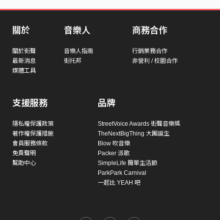
關於
音樂人
商務合作
關於街聲
音樂人指南
行銷業務合作
最新消息
街托邦
非營利 / 校園合作
媒體工具
支援服務
品牌
隱私權保護政策
StreetVoice Awards 街聲音樂獎
著作權保護措施
TheNextBigThing 大團誕生
會員服務條款
Blow 吹音樂
免責聲明
Packer 派歌
幫助中心
SimpleLife 簡單生活節
ParkPark Carnival
一起比 YEAH 吧