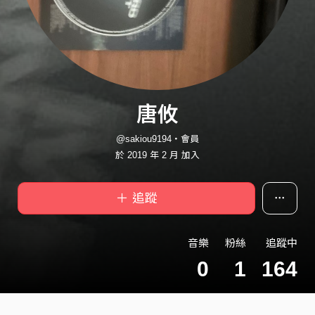
唐攸
@sakiou9194・會員
於 2019 年 2 月 加入
＋ 追蹤
音樂
粉絲
追蹤中
0
1
164