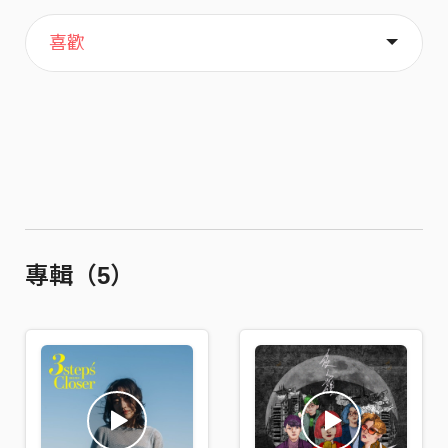
主頁
關於
喜歡
專輯（5）