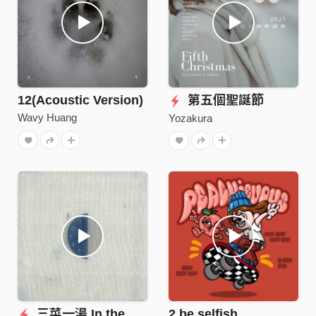
12(Acoustic Version)
第五個聖誕節
Wavy Huang
Yozakura
三菜一湯 In the Middle
2.be selfish