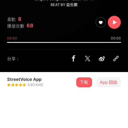
BEAT BY 益生菌
8
喜歡
68
播放次數
00:00
00:00
分享：
StreetVoice App
下載
App 開啟
St.G
4.8(1446)
＋ 追蹤
@saintg
介紹