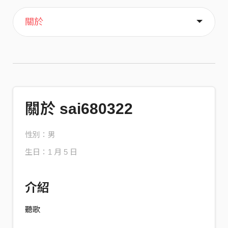
主頁
歌單
喜歡
關於
關於 sai680322
性別：男
生日：1 月 5 日
介紹
聽歌