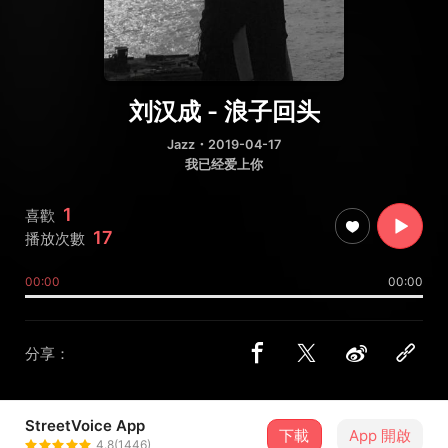
刘汉成 - 浪子回头
Jazz
・2019-04-17
我已经爱上你
1
喜歡
17
播放次數
00:00
00:00
分享：
StreetVoice App
下載
App 開啟
魔音文化
4.8(1446)