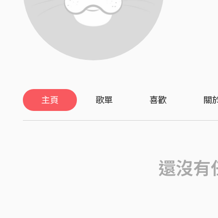
主頁
歌單
喜歡
關
還沒有