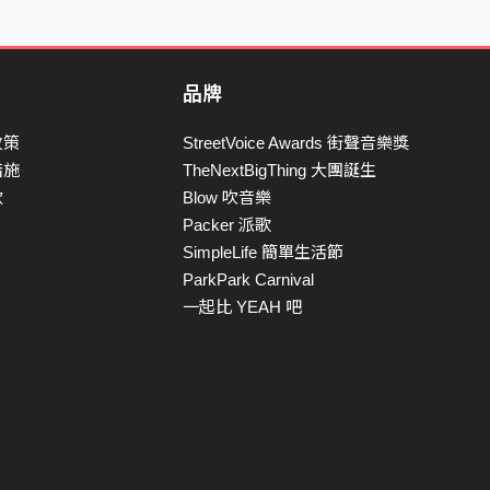
品牌
政策
StreetVoice Awards 街聲音樂獎
措施
TheNextBigThing 大團誕生
款
Blow 吹音樂
Packer 派歌
SimpleLife 簡單生活節
ParkPark Carnival
一起比 YEAH 吧