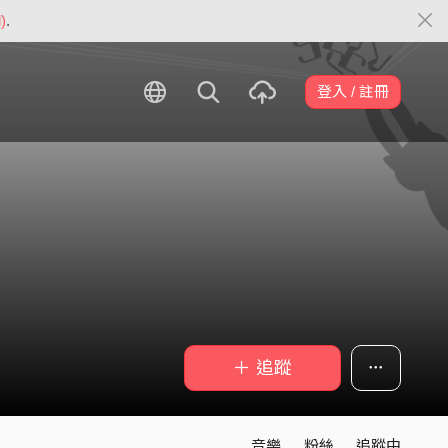
)
.
登入 / 註冊
＋ 追蹤
音樂
粉絲
追蹤中