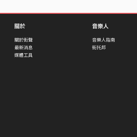
關於
音樂人
關於街聲
音樂人指南
最新消息
街托邦
媒體工具