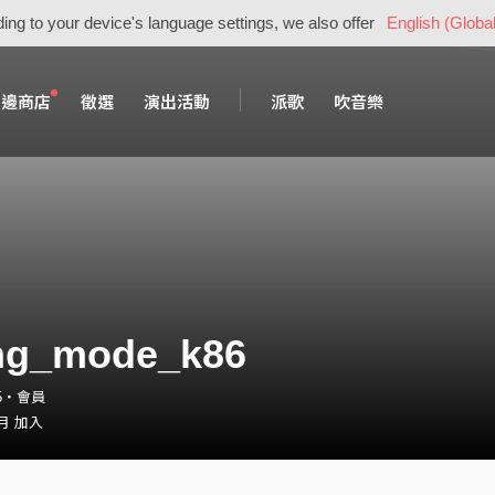
ing to your device's language settings, we also offer
English (Global
周邊商店
徵選
演出活動
派歌
吹音樂
ng_mode_k86
25・會員
 月 加入