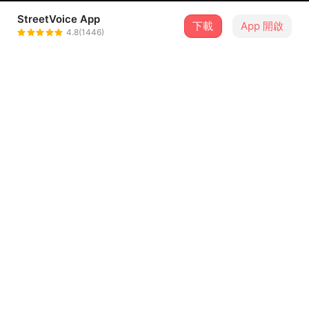
StreetVoice App
下載
App 開啟
AlexHu
4.8(1446)
＋ 追蹤
@s3224hustreetvoice
介紹
痛苦來自於本身的貪嗔癡，要時時觀照自己，才能保持清醒
與智慧，透析事物的本質，不起心動念，不受外在環境的影
響，保持一顆清凈無違的心！
歌詞
[前奏]
[主歌]