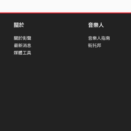
關於
音樂人
關於街聲
音樂人指南
最新消息
街托邦
媒體工具