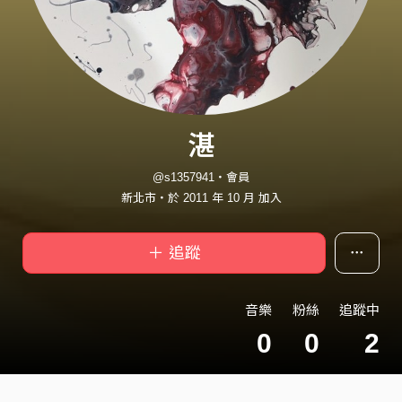
湛
@s1357941・會員
新北市・於 2011 年 10 月 加入
＋ 追蹤
音樂
粉絲
追蹤中
0
0
2