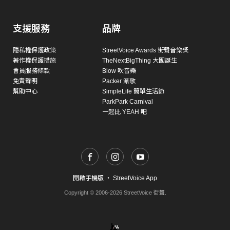
支援服務
品牌
隱私權保護政策
StreetVoice Awards 街聲音樂獎
著作權保護措施
TheNextBigThing 大團誕生
會員服務條款
Blow 吹音樂
免責聲明
Packer 派歌
幫助中心
SimpleLife 簡單生活節
ParkPark Carnival
一起比 YEAH 吧
開啟手機版
・
StreetVoice App
Copyright © 2006-2026 StreetVoice 街聲.