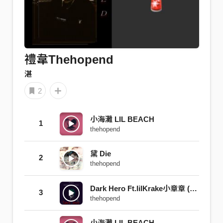
禮韋Thehopend
湛
2
小海灘 LIL BEACH
1
thehopend
黛 Die
2
thehopend
Dark Hero Ft.lilKrake小章章 (Prod.YunZ)
3
thehopend
小海灘 LIL BEACH