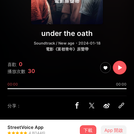
under the oath
Soundtrack / New age
・2024-01-18
電影《富都青年》原聲帶
0
喜歡
30
播放次數
00:00
00:00
分享：
StreetVoice App
下載
App 開啟
RYOTA 片山凉太
4.8(1446)