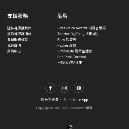
支援服務
品牌
隱私權保護政策
StreetVoice Awards 街聲音樂獎
著作權保護措施
TheNextBigThing 大團誕生
會員服務條款
Blow 吹音樂
免責聲明
Packer 派歌
幫助中心
SimpleLife 簡單生活節
ParkPark Carnival
一起比 YEAH 吧
開啟手機版
・
StreetVoice App
Copyright © 2006-2026 StreetVoice 街聲.