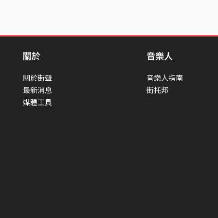
關於
音樂人
關於街聲
音樂人指南
最新消息
街托邦
媒體工具