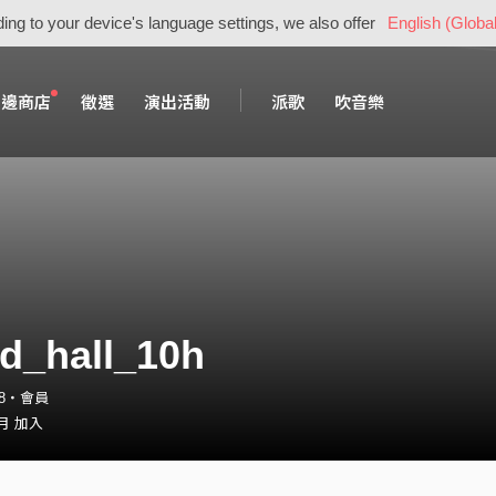
ing to your device's language settings, we also offer
English (Global
周邊商店
徵選
演出活動
派歌
吹音樂
d_hall_10h
l_8・會員
 月 加入