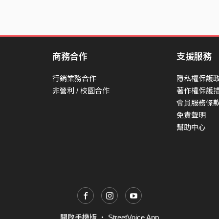
商務合作
支援服務
行銷業務合作
隱私權保護
非營利 / 校園合作
著作權保護
會員服務條
免責聲明
幫助中心
開啟手機版
・
StreetVoice App