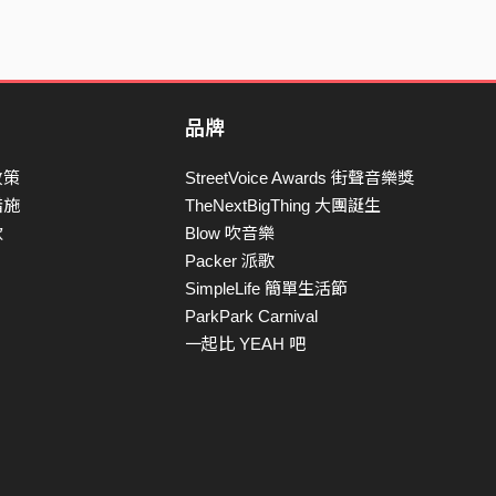
品牌
政策
StreetVoice Awards 街聲音樂獎
措施
TheNextBigThing 大團誕生
款
Blow 吹音樂
Packer 派歌
SimpleLife 簡單生活節
ParkPark Carnival
一起比 YEAH 吧