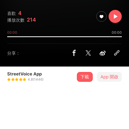
4
喜歡
214
播放次數
00:00
00:00
分享：
StreetVoice App
下載
App 開啟
Rorschach｜羅夏
4.8(1446)
＋ 追蹤
@rorschach_zhan
介紹