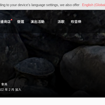
ing to your device's language settings, we also offer
English (Global
周邊商店
徵選
演出活動
派歌
吹音樂
3・會員
22 年 2 月 加入