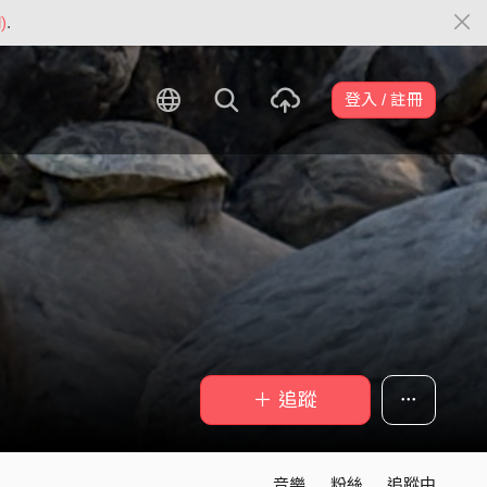
)
.
登入 / 註冊
＋ 追蹤
音樂
粉絲
追蹤中