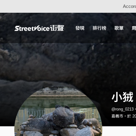
Accord
發現
排行榜
歌單
小狨
@rong_021
嘉義市・於 20