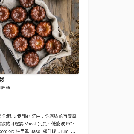
餒
可麗露
 你開心 我開心 詞曲：你喜歡的可麗露
的可麗露 Vocal: 冗員、低能波 EG:
ordion: 林呈擎 Bass: 郭任瑋 Drum: 壯