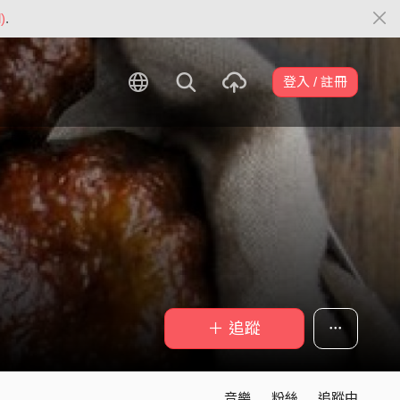
)
.
登入 / 註冊
＋ 追蹤
音樂
粉絲
追蹤中