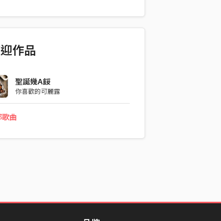
r: 冗員 Benjo: 冗員 Mixing Engineer: 霆
歡迎作品
聖誕幾A餒
你喜歡的可麗露
部歌曲