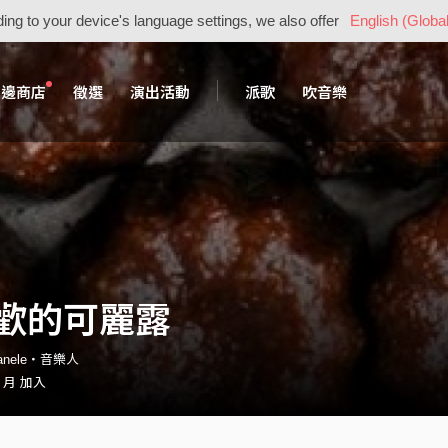
ing to your device's language settings, we also offer
English (Global
周邊商店
徵選
演出活動
派歌
吹音樂
歡的可麗露
canele・音樂人
2 月 加入