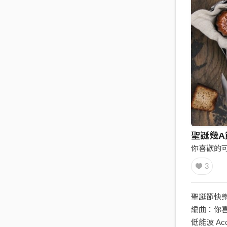
聖誕幾A
你喜歡的
3
聖誕節快樂
編曲：你喜歡
低能波 Acc