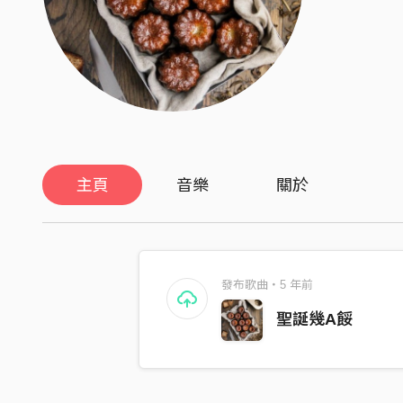
主頁
音樂
關於
發布歌曲・5 年前
聖誕幾A餒