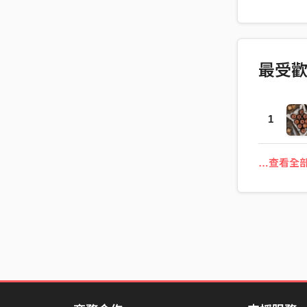
壯 Recorde
霆
最受
1
…查看全