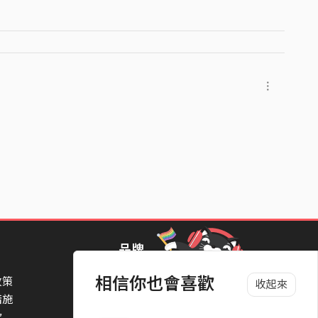
市裡學會插電、學會大聲、也學會無奈。
話，搖擺（Swing）的節奏壓得有點低，像是有人
Stop-time 一停，就是那個鬧鐘響起、現實找
感，包住的是工業時代特有的焦慮。這首歌把這份焦
、工作、退休——什麼都試了，最後都「跟你想的不一
種說不出口的、「日子過下去」的鈍感，唱得讓人願
品牌
鬧鐘響起，現實總會找你。」
相信你也會喜歡
政策
StreetVoice Awards 街聲音樂獎
收起來
措施
TheNextBigThing 大團誕生
戀愛、工作、退休等人生各階段時的浪漫想像，再用
款
Blow 吹音樂