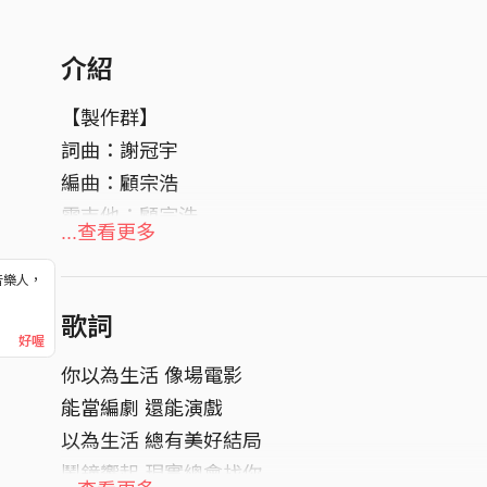
介紹
【製作群】
詞曲：謝冠宇
編曲：顧宗浩
電吉他：顧宗浩
...查看更多
木吉他：顧宗浩
口琴：顧宗浩
音樂人，
！
和聲編寫：謝冠宇、顧宗浩
歌詞
好喔
和聲：謝冠宇
你以為生活 像場電影
【風格】
能當編劇 還能演戲
芝加哥藍調 Chicago Blues
以為生活 總有美好結局
鬧鐘響起 現實總會找你
時間軸來到 1950 年代——藍調離開了密西西