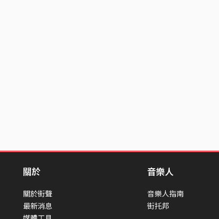
關於
音樂人
關於街聲
音樂人指南
最新消息
街托邦
媒體工具