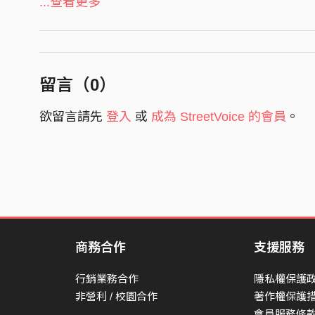
...查看更多
以為生活〉重現的就是那個轉折時刻：藍調在城
你以為音樂能夠拯救你
你以為戀愛會像偶像劇
擴音口琴與電吉他在人聲縫隙裡你一句我一句地搭
你以為考試全都靠運氣
下班後在小酒館抽菸——什麼都沒講，但什麼都講了。
留言（
0
）
你以為熬夜能換回睡意
上門的瞬間。
以為生活 總有美好結局
欲留言請先
登入
或
成為 StreetVoice 的會員
。
芝加哥藍調誕生於整個世代從南方北遷後的失落
鬧鐘響起 現實還是找你
慮搬到 2025 年的台北日常——求學、戀愛
你以為工作不會有壓力
樣」。
你以為努力到達目的地
藍調最厲害的本領，不是把痛苦放大，而是把那
你以為年終讓你笑嘻嘻
意一遍一遍聽下去。
你以為放假睡到自然醒
以為生活 總有美好結局
【創作理念】
商務合作
支援服務
鬧鐘響起 現實總會找你
「你以為生活像場電影，能當編劇還能演戲；但
行銷業務合作
隱私權保護
你以為生活 像場電影
非營利 / 校園合作
著作權保護
歌詞用一連串「你以為」鋪排出人們面對求學、
會員服務條