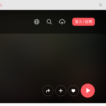
)
.
登入 / 註冊