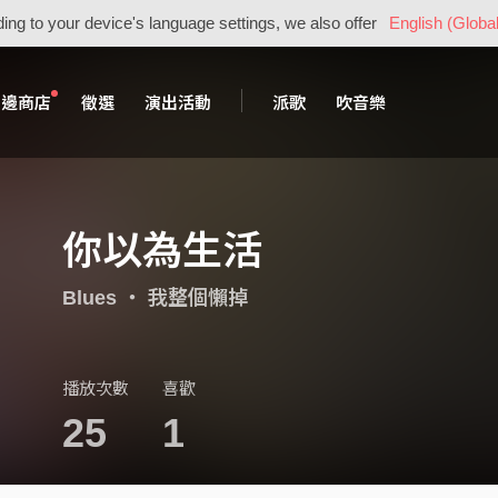
ing to your device's language settings, we also offer
English (Global
周邊商店
徵選
演出活動
派歌
吹音樂
你以為生活
Blues
・
我整個懶掉
播放次數
喜歡
25
1